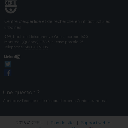
Centre d’expertise et de recherche en infrastructures
urbaines
999, boul. de Maisonneuve Ouest, bureau 1620
Montréal (Québec) H3A 3L4, case postale 25
Téléphone:
514 848-9885
Une question ?
Contactez l'équipe et le réseau d’experts
Contactez‑nous
!
2026 © CERIU
|
Plan de site
|
Support web et