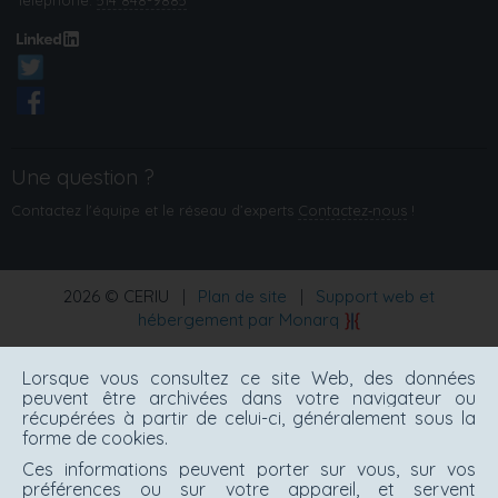
Téléphone:
514 848-9885
Une question ?
Contactez l'équipe et le réseau d’experts
Contactez‑nous
!
2026 © CERIU
|
Plan de site
|
Support web et
hébergement par Monarq
Lorsque vous consultez ce site Web, des données
peuvent être archivées dans votre navigateur ou
récupérées à partir de celui-ci, généralement sous la
forme de cookies.
Ces informations peuvent porter sur vous, sur vos
préférences ou sur votre appareil, et servent