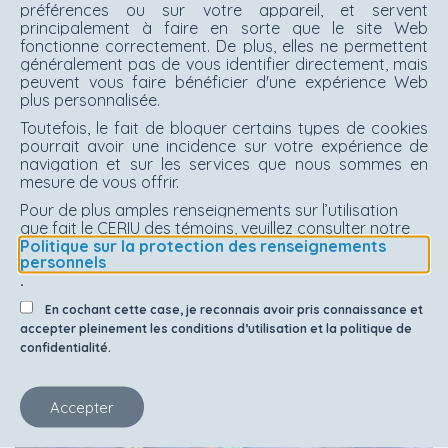
préférences ou sur votre appareil, et servent
principalement à faire en sorte que le site Web
fonctionne correctement. De plus, elles ne permettent
généralement pas de vous identifier directement, mais
peuvent vous faire bénéficier d'une expérience Web
plus personnalisée.
Toutefois, le fait de bloquer certains types de cookies
pourrait avoir une incidence sur votre expérience de
Finalisé
navigation et sur les services que nous sommes en
Guide d’intégration de la gestion durable
mesure de vous offrir.
des eaux pluviales dans l’aménagement
Pour de plus amples renseignements sur l’utilisation
d’un site - 2e édition
que fait le CERIU des témoins, veuillez consulter notre
Politique sur la protection des renseignements
personnels
.
En cochant cette case, je reconnais avoir pris connaissance et
accepter pleinement les conditions d’utilisation et la politique de
confidentialité.
Accepter