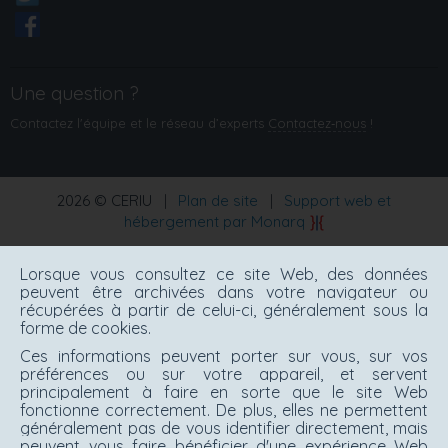
Une question ?
Contactez l'équipe et le réseau d’experts
Contactez‑nous
!
2026 © CERIU
|
Plan de site
|
Support web et
hébergement par Monarq
Lorsque vous consultez ce site Web, des données
peuvent être archivées dans votre navigateur ou
récupérées à partir de celui-ci, généralement sous la
forme de cookies.
Ces informations peuvent porter sur vous, sur vos
préférences ou sur votre appareil, et servent
principalement à faire en sorte que le site Web
fonctionne correctement. De plus, elles ne permettent
généralement pas de vous identifier directement, mais
peuvent vous faire bénéficier d'une expérience Web