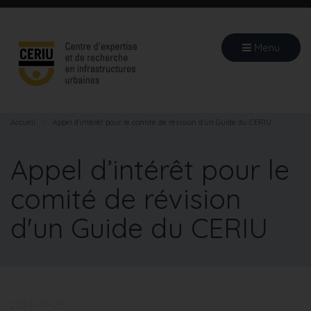
Aller
au
contenu
Menu
principal
Accueil
Appel d’intérêt pour le comité de révision d'un Guide du CERIU
Appel d’intérêt pour le
comité de révision
d'un Guide du CERIU
2024-07-25