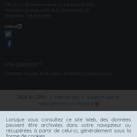
999, boul. de Maisonneuve Ouest, bureau 1620
Montréal (Québec) H3A 3L4, case postale 25
Téléphone:
514 848-9885
Une question ?
Contactez l'équipe et le réseau d’experts
Contactez‑nous
!
2026 © CERIU
|
Plan de site
|
Support web et
hébergement par Monarq
Lorsque vous consultez ce site Web, des données
peuvent être archivées dans votre navigateur ou
récupérées à partir de celui-ci, généralement sous la
forme de cookies.