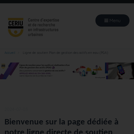
Aller
au
contenu
Menu
principal
Accueil
Ligne de soutien Plan de gestion des actifs en eau (PGA)
2024-07-03
Bienvenue sur la page dédiée à
notre ligne directe de soutien