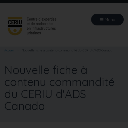
Aller
au
contenu
Menu
principal
Accueil
Nouvelle fiche à contenu commandité du CERIU d'ADS Canada
Nouvelle fiche à
contenu commandité
du CERIU d'ADS
Canada