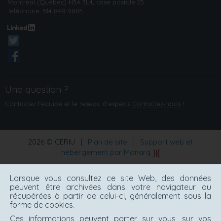
Montréal (Québec) H3A 3L4, case postale 25
Téléphone:
514 848-9885
Une question ?
Contactez l'équipe et le réseau d’experts
Contactez‑nous
!
2026 © CERIU
|
Plan de site
|
Support web et
hébergement par Monarq
Lorsque vous consultez ce site Web, des données
peuvent être archivées dans votre navigateur ou
récupérées à partir de celui-ci, généralement sous la
forme de cookies.
Ces informations peuvent porter sur vous, sur vos