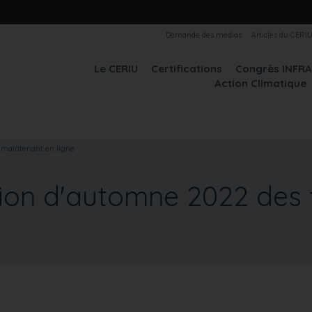
Demande des médias
Articles du CERI
Le CERIU
Certifications
Congrès INFR
Action Climatique
 maintenant en ligne
on d'automne 2022 des 