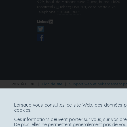
999, boul. de Maisonneuve Ouest, bureau 1620
Montréal (Québec) H3A 3L4, case postale 25
Téléphone:
514 848-9885
2026 © CERIU
|
Plan de site
|
Support web et hébergement p
Lorsque vous consultez ce site Web, des données pe
cookies.
Ces informations peuvent porter sur vous, sur vos pré
De plus, elles ne permettent généralement pas de vous