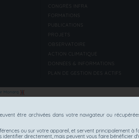
CONGRÈS INFRA
FORMATIONS
PUBLICATIONS
PROJETS
OBSERVATOIRE
ACTION CLIMATIQUE
DONNÉES & INFORMATIONS
PLAN DE GESTION DES ACTIFS
ar Monarq
uvent être archivées dans votre navigateur ou récupérées 
férences ou sur votre appareil, et servent principalement à f
 identifier directement, mais peuvent vous faire bénéficier 