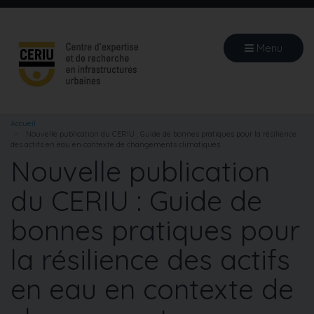
Aller
au
contenu
Menu
principal
Accueil
Nouvelle publication du CERIU : Guide de bonnes pratiques pour la résilience
des actifs en eau en contexte de changements climatiques
Nouvelle publication
du CERIU : Guide de
bonnes pratiques pour
la résilience des actifs
en eau en contexte de