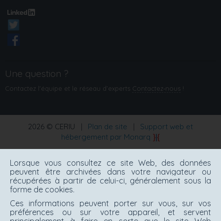
Une question ?
Contactez l'équipe et le réseau d’experts
Contactez‑nous
!
2026 © CERIU
|
Plan de site
|
Support web et
hébergement par Monarq
Lorsque vous consultez ce site Web, des données
peuvent être archivées dans votre navigateur ou
récupérées à partir de celui-ci, généralement sous la
forme de cookies.
Ces informations peuvent porter sur vous, sur vos
préférences ou sur votre appareil, et servent
principalement à faire en sorte que le site Web