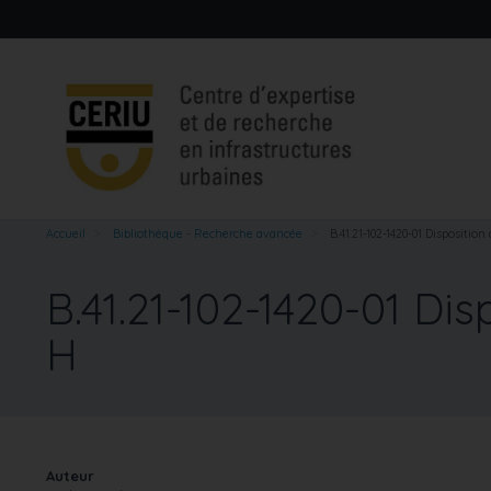
Aller
au
contenu
principal
Accueil
Bibliothèque - Recherche avancée
B.41.21-102-1420-01 Disposition
B.41.21-102-1420-01 Di
H
Auteur