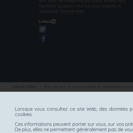
999, boul. de Maisonneuve Ouest, bureau 1620
Montréal (Québec) H3A 3L4, case postale 25
Téléphone:
514 848-9885
2026 © CERIU
|
Plan de site
|
Support web et hébergement p
Lorsque vous consultez ce site Web, des données pe
cookies.
Ces informations peuvent porter sur vous, sur vos pré
De plus, elles ne permettent généralement pas de vous