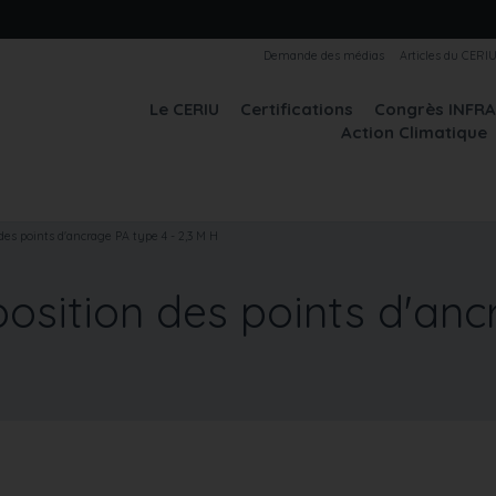
Demande des médias
Articles du CERI
Le CERIU
Certifications
Congrès INFR
Action Climatique
 des points d'ancrage PA type 4 - 2,3 M H
sposition des points d'anc