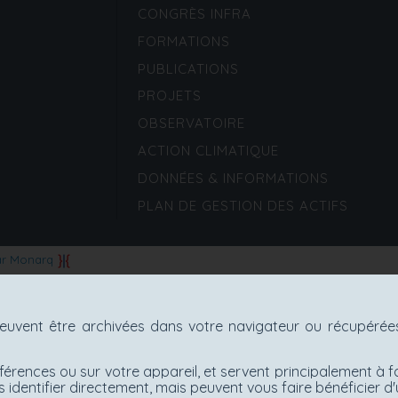
CONGRÈS INFRA
FORMATIONS
PUBLICATIONS
PROJETS
OBSERVATOIRE
ACTION CLIMATIQUE
DONNÉES & INFORMATIONS
PLAN DE GESTION DES ACTIFS
ar Monarq
uvent être archivées dans votre navigateur ou récupérées 
férences ou sur votre appareil, et servent principalement à f
 identifier directement, mais peuvent vous faire bénéficier 