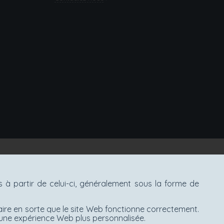
à partir de celui-ci, généralement sous la forme de
aire en sorte que le site Web fonctionne correctement.
d'une expérience Web plus personnalisée.