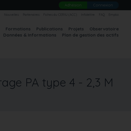
Adhésion
Connexion
U
Nouvelles
Partenaires
Fiches du CERIU (ACC)
Infolettre
FAQ
Emploi
A
Formations
Publications
Projets
Observatoire
Données & Informations
Plan de gestion des actifs
rage PA type 4 - 2,3 M