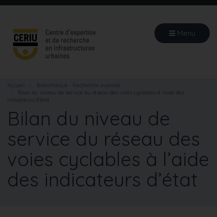
Aller
au
contenu
Menu
principal
Accueil
Bibliothèque - Recherche avancée
Bilan du niveau de service du réseau des voies cyclables à l’aide des
indicateurs d’état
Bilan du niveau de
service du réseau des
voies cyclables à l’aide
des indicateurs d’état