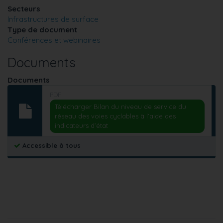
Secteurs
Infrastructures de surface
Type de document
Conférences et webinaires
Documents
Documents
PDF
Télécharger Bilan du niveau de service du
réseau des voies cyclables à l’aide des
indicateurs d’état
Accessible à tous