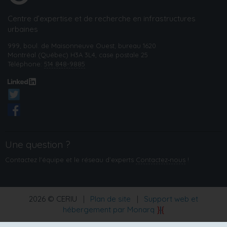
Centre d’expertise et de recherche en infrastructures
urbaines
999, boul. de Maisonneuve Ouest, bureau 1620
Montréal (Québec) H3A 3L4, case postale 25
Téléphone:
514 848-9885
Une question ?
Contactez l'équipe et le réseau d’experts
Contactez‑nous
!
2026 © CERIU
|
Plan de site
|
Support web et
hébergement par Monarq