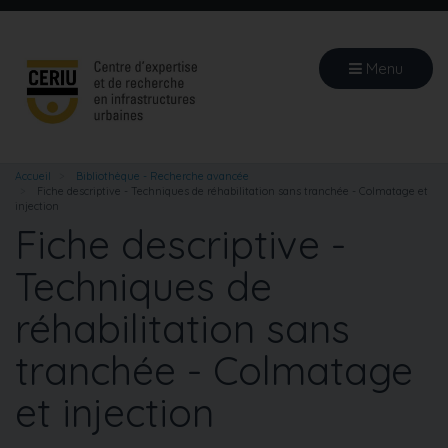
Aller
au
contenu
Menu
principal
Accueil
Bibliothèque - Recherche avancée
Fiche descriptive - Techniques de réhabilitation sans tranchée - Colmatage et
injection
Fiche descriptive -
Techniques de
réhabilitation sans
tranchée - Colmatage
et injection