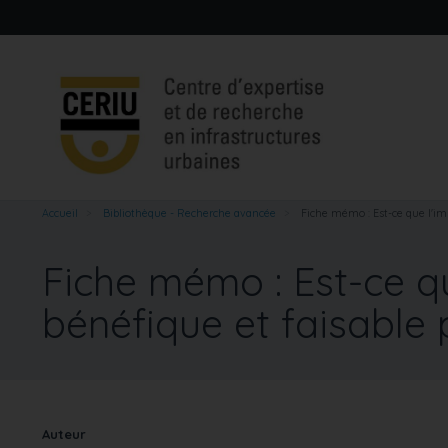
Aller
au
contenu
principal
Accueil
Bibliothèque - Recherche avancée
Fiche mémo : Est-ce que l'imp
Fiche mémo : Est-ce qu
bénéfique et faisable 
Auteur