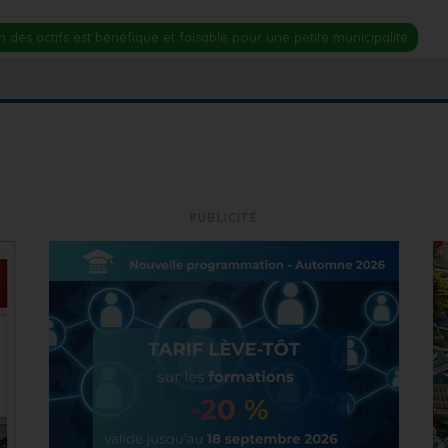
n des actifs est bénéfique et faisable pour une petite municipalité
PUBLICITÉ