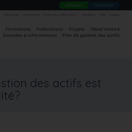
Adhésion
Connexion
U
Nouvelles
Partenaires
Fiches du CERIU (ACC)
Infolettre
FAQ
Emploi
A
Formations
Publications
Projets
Observatoire
Données & Informations
Plan de gestion des actifs
stion des actifs est
ité?