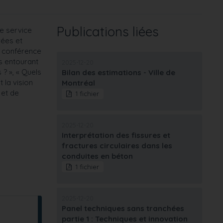
Publications liées
de service
rées et
e conférence
s entourant
2025-12-20
? », « Quels
Bilan des estimations - Ville de
 la vision
Montréal
 et de
1 fichier
2025-12-20
Interprétation des fissures et
fractures circulaires dans les
conduites en béton
1 fichier
2025-12-20
Panel techniques sans tranchées
partie 1 : Techniques et innovation