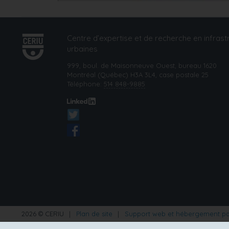
Centre d’expertise et de recherche en infrast
urbaines
999, boul. de Maisonneuve Ouest, bureau 1620
Montréal (Québec) H3A 3L4, case postale 25
Téléphone:
514 848-9885
2026 © CERIU
|
Plan de site
|
Support web et hébergement p