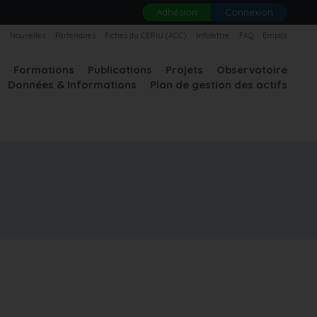
Adhésion
Connexion
U
Nouvelles
Partenaires
Fiches du CERIU (ACC)
Infolettre
FAQ
Emploi
A
Formations
Publications
Projets
Observatoire
Données & Informations
Plan de gestion des actifs