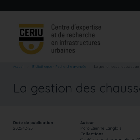
Aller
au
contenu
principal
Accueil
Bibliothèque - Recherche avancée
La gestion des chaussées a
La gestion des chau
Date de publication
Auteur
2025-12-25
Marc-Étienne Langlois
Collections
Conférences et présentations (