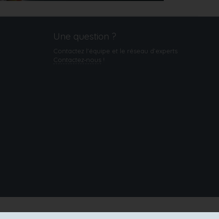
Une question ?
Contactez l'équipe et le réseau d’experts
Contactez‑nous
!