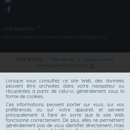
Une question ?
Contactez l'équipe et le réseau d’experts
Contactez‑nous
!
2026 © CERIU
|
Plan de site
|
Support web et
hébergement par Monarq
Lorsque vous consultez ce site Web, des données
peuvent être archivées dans votre navigateur ou
récupérées à partir de celui-ci, généralement sous la
forme de cookies.
Ces informations peuvent porter sur vous, sur vos
préférences ou sur votre appareil, et servent
principalement à faire en sorte que le site Web
fonctionne correctement. De plus, elles ne permettent
généralement pas de vous identifier directement, mais