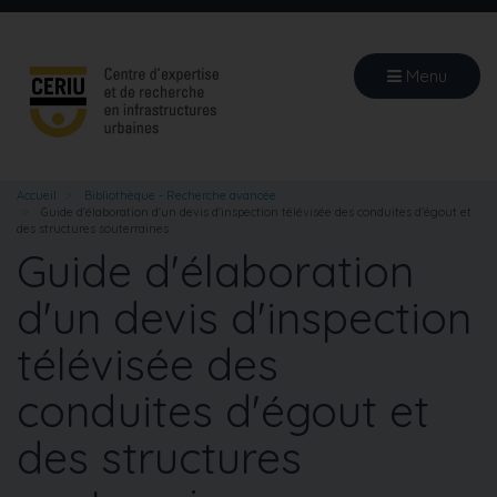
Aller
au
contenu
Menu
principal
Accueil
Bibliothèque - Recherche avancée
Guide d'élaboration d'un devis d'inspection télévisée des conduites d'égout et
des structures souterraines
Guide d'élaboration
d'un devis d'inspection
télévisée des
conduites d'égout et
des structures