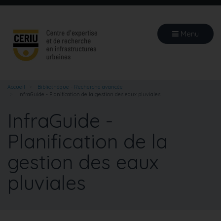
Aller
au
contenu
Menu
principal
Accueil
Bibliothèque - Recherche avancée
InfraGuide - Planification de la gestion des eaux pluviales
InfraGuide -
Planification de la
gestion des eaux
pluviales