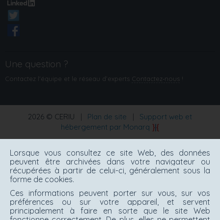
Une question ?
Contactez l'équipe et le réseau d’experts
Contactez‑nous
!
2026 © CERIU
|
Plan de site
|
Support web et
hébergement par Monarq
Lorsque vous consultez ce site Web, des données
peuvent être archivées dans votre navigateur ou
récupérées à partir de celui-ci, généralement sous la
forme de cookies.
Ces informations peuvent porter sur vous, sur vos
préférences ou sur votre appareil, et servent
principalement à faire en sorte que le site Web
fonctionne correctement. De plus, elles ne permettent