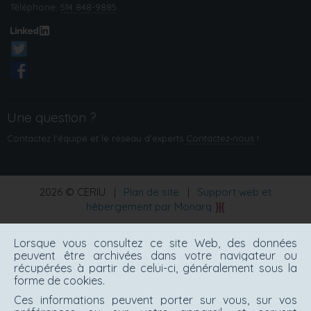
Téléphone:
514 848-9885
Une question ?
Contactez l'équipe et le réseau d’experts
Contactez‑nous
!
2026 © CERIU
|
Plan de site
|
Support web et
hébergement par Monarq
Lorsque vous consultez ce site Web, des données
peuvent être archivées dans votre navigateur ou
récupérées à partir de celui-ci, généralement sous la
forme de cookies.
Ces informations peuvent porter sur vous, sur vos