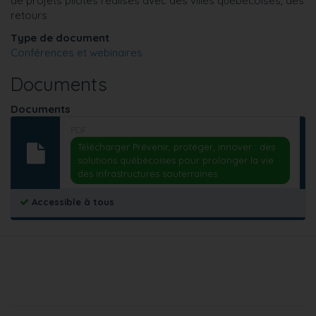
de projets pilotes réalisés avec des villes québécoises, des
retours
Type de document
Conférences et webinaires
Documents
Documents
PDF
Télécharger Prévenir, protéger, innover : des
solutions québécoises pour prolonger la vie
des infrastructures souterraines
Accessible à tous