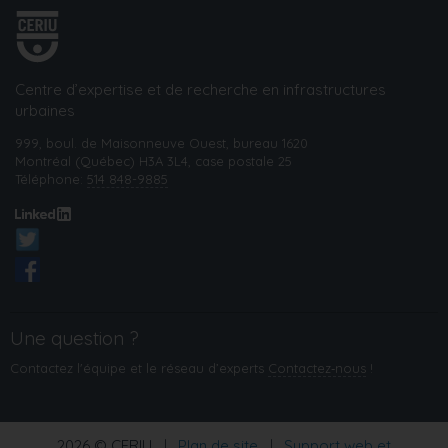
Centre d’expertise et de recherche en infrastructures
urbaines
999, boul. de Maisonneuve Ouest, bureau 1620
Montréal (Québec) H3A 3L4, case postale 25
Téléphone:
514 848-9885
Une question ?
Contactez l'équipe et le réseau d’experts
Contactez‑nous
!
2026 © CERIU
|
Plan de site
|
Support web et