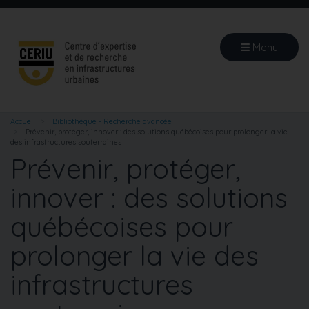
Aller
au
contenu
Menu
principal
Accueil
Bibliothèque - Recherche avancée
Prévenir, protéger, innover : des solutions québécoises pour prolonger la vie
des infrastructures souterraines
Prévenir, protéger,
innover : des solutions
québécoises pour
prolonger la vie des
infrastructures