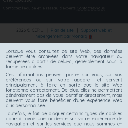
Contactez l'équipe et le réseau d’experts
Contactez‑nous
!
2026 © CERIU
|
Plan de site
|
Support web et
hébergement par Monarq
Lorsque vous consultez ce site Web, des données
peuvent être archivées dans votre navigateur ou
récupérées à partir de celui-ci, généralement sous la
forme de cookies.
Ces informations peuvent porter sur vous, sur vos
préférences ou sur votre appareil, et servent
principalement à faire en sorte que le site Web
fonctionne correctement. De plus, elles ne permettent
généralement pas de vous identifier directement, mais
peuvent vous faire bénéficier d'une expérience Web
plus personnalisée.
Toutefois, le fait de bloquer certains types de cookies
pourrait avoir une incidence sur votre expérience de
navigation et sur les services que nous sommes en