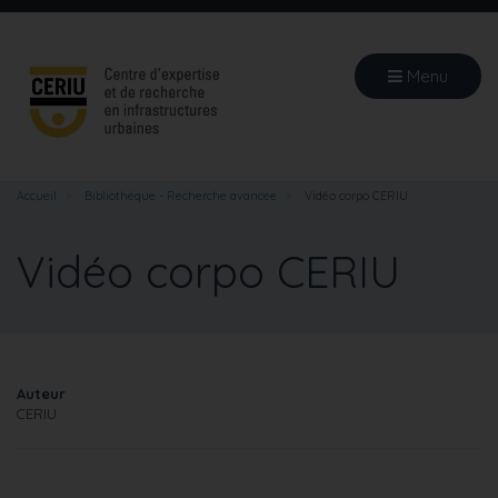
Aller
au
contenu
Menu
principal
Accueil
Bibliothèque - Recherche avancée
Vidéo corpo CERIU
Vidéo corpo CERIU
Auteur
CERIU