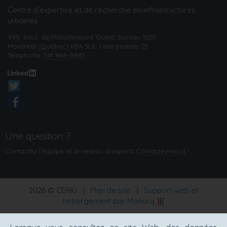
Centre d’expertise et de recherche en infrastructures
urbaines
999, boul. de Maisonneuve Ouest, bureau 1620
Montréal (Québec) H3A 3L4, case postale 25
Téléphone:
514 848-9885
Une question ?
Contactez l'équipe et le réseau d’experts
Contactez‑nous
!
2026 © CERIU
|
Plan de site
|
Support web et
hébergement par Monarq