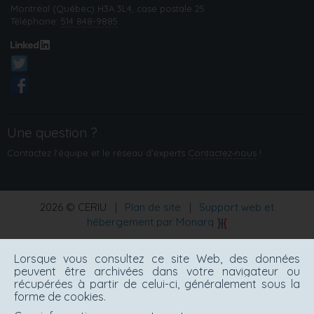
Montréal (Québec) H3A 3L4, case postale 25
Téléphone:
514 848-9885
Une question ?
Contactez l'équipe et le réseau d’experts
Contactez‑nous
!
2026 © CERIU
|
Plan de site
|
Support web et
hébergement par Monarq
Lorsque vous consultez ce site Web, des données
peuvent être archivées dans votre navigateur ou
récupérées à partir de celui-ci, généralement sous la
forme de cookies.