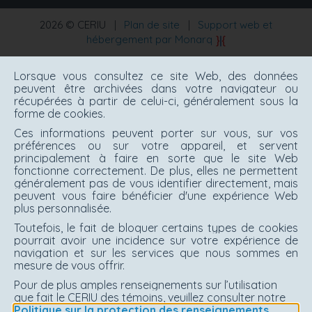
2026 © CERIU
|
Plan de site
|
Support web et
hébergement par Monarq
Lorsque vous consultez ce site Web, des données
peuvent être archivées dans votre navigateur ou
récupérées à partir de celui-ci, généralement sous la
forme de cookies.
Ces informations peuvent porter sur vous, sur vos
préférences ou sur votre appareil, et servent
principalement à faire en sorte que le site Web
fonctionne correctement. De plus, elles ne permettent
généralement pas de vous identifier directement, mais
peuvent vous faire bénéficier d'une expérience Web
plus personnalisée.
Toutefois, le fait de bloquer certains types de cookies
pourrait avoir une incidence sur votre expérience de
navigation et sur les services que nous sommes en
mesure de vous offrir.
Pour de plus amples renseignements sur l’utilisation
que fait le CERIU des témoins, veuillez consulter notre
Politique sur la protection des renseignements