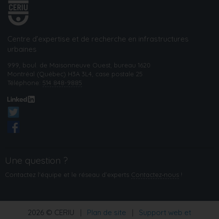
Centre d’expertise et de recherche en infrastructures
urbaines
999, boul. de Maisonneuve Ouest, bureau 1620
Montréal (Québec) H3A 3L4, case postale 25
Téléphone:
514 848-9885
Une question ?
Contactez l'équipe et le réseau d’experts
Contactez‑nous
!
2026 © CERIU
|
Plan de site
|
Support web et