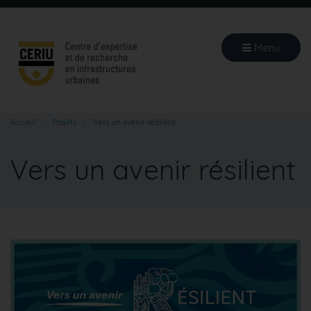
Aller
au
contenu
Menu
principal
Accueil
Projets
Vers un avenir résilient
Vers un avenir résilient