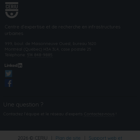
Centre d’expertise et de recherche en infrastructures
urbaines
999, boul. de Maisonneuve Ouest, bureau 1620
Montréal (Québec) H3A 3L4, case postale 25
Téléphone:
514 848-9885
Une question ?
Contactez l'équipe et le réseau d’experts
Contactez‑nous
!
2026 © CERIU
|
Plan de site
|
Support web et