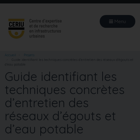
Aller
au
contenu
Menu
principal
Accueil
Projets
Guide identifiant les techniques concrètes d’entretien des réseaux d’égouts et
d’eau potable
Guide identifiant les
techniques concrètes
d’entretien des
réseaux d’égouts et
d’eau potable