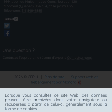
999, boul. de Maisonneuve Ouest, bureau 1620
Montréal (Québec) H3A 3L4, case postale 25
Téléphone:
514 848-9885
Une question ?
Contactez l'équipe et le réseau d’experts
Contactez‑nous
!
2026 © CERIU
|
Plan de site
|
Support web et
hébergement par Monarq
Lorsque vous consultez ce site Web, des données
peuvent être archivées dans votre navigateur ou
récupérées à partir de celui-ci, généralement sous la
forme de cookies.