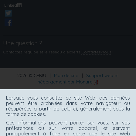
Une question ?
Contactez l'équipe et le réseau d’experts
Contactez‑nous
!
2026 © CERIU
|
Plan de site
|
Support web et
hébergement par Monarq
Lorsque vous consultez ce site Web, des données
peuvent être archivées dans votre navigateur ou
récupérées à partir de celui-ci, généralement sous la
forme de cookies.
Ces informations peuvent porter sur vous, sur vos
préférences ou sur votre appareil, et servent
principalement à faire en sorte que le site Web