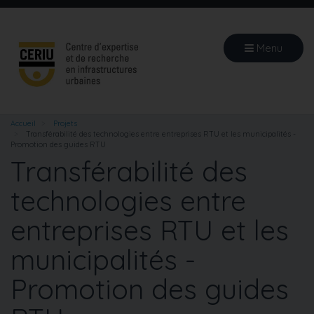
Aller
au
contenu
Menu
principal
Accueil
Projets
Transférabilité des technologies entre entreprises RTU et les municipalités -
Promotion des guides RTU
Transférabilité des
technologies entre
entreprises RTU et les
municipalités -
Promotion des guides