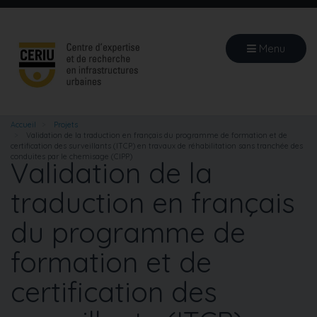
Aller
au
contenu
Menu
principal
Accueil
Projets
Validation de la traduction en français du programme de formation et de
certification des surveillants (ITCP) en travaux de réhabilitation sans tranchée des
conduites par le chemisage (CIPP)
Validation de la
traduction en français
du programme de
formation et de
certification des