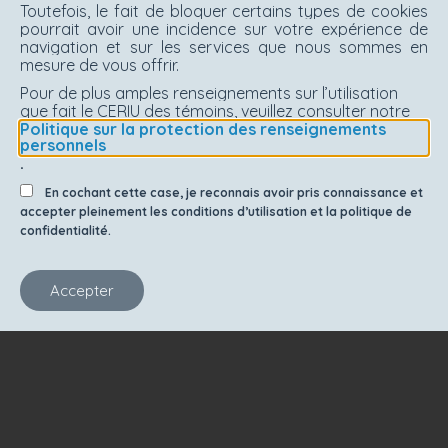
Toutefois, le fait de bloquer certains types de cookies
pourrait avoir une incidence sur votre expérience de
navigation et sur les services que nous sommes en
mesure de vous offrir.
Pour de plus amples renseignements sur l’utilisation
que fait le CERIU des témoins, veuillez consulter notre
Politique sur la protection des renseignements
personnels
.
En cochant cette case, je reconnais avoir pris connaissance et
accepter pleinement les conditions d’utilisation et la politique de
confidentialité.
Accepter