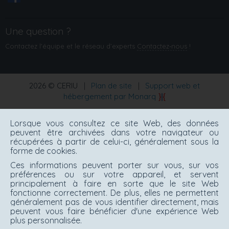
Une question ?
Contactez l'équipe et le réseau d’experts
Contactez‑nous
!
2026 © CERIU
|
Plan de site
|
Support web et
hébergement par Monarq
Lorsque vous consultez ce site Web, des données
peuvent être archivées dans votre navigateur ou
récupérées à partir de celui-ci, généralement sous la
forme de cookies.
Ces informations peuvent porter sur vous, sur vos
préférences ou sur votre appareil, et servent
principalement à faire en sorte que le site Web
fonctionne correctement. De plus, elles ne permettent
généralement pas de vous identifier directement, mais
peuvent vous faire bénéficier d'une expérience Web
plus personnalisée.