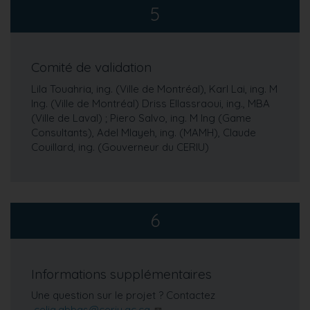
5
Comité de validation
Lila Touahria, ing. (Ville de Montréal), Karl Lai, ing. M
Ing. (Ville de Montréal) Driss Ellassraoui, ing., MBA
(Ville de Laval) ; Piero Salvo, ing. M Ing (Game
Consultants), Adel Mlayeh, ing. (MAMH), Claude
Couillard, ing. (Gouverneur du CERIU)
6
Informations supplémentaires
Une question sur le projet ? Contactez
celia.abbas@ceriu.qc.ca