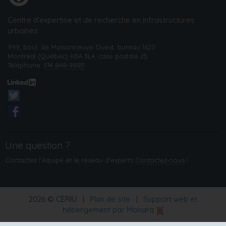
Centre d’expertise et de recherche en infrastructures
urbaines
999, boul. de Maisonneuve Ouest, bureau 1620
Montréal (Québec) H3A 3L4, case postale 25
Téléphone:
514 848-9885
Une question ?
Contactez l'équipe et le réseau d’experts
Contactez‑nous
!
2026 © CERIU
|
Plan de site
|
Support web et
hébergement par Monarq