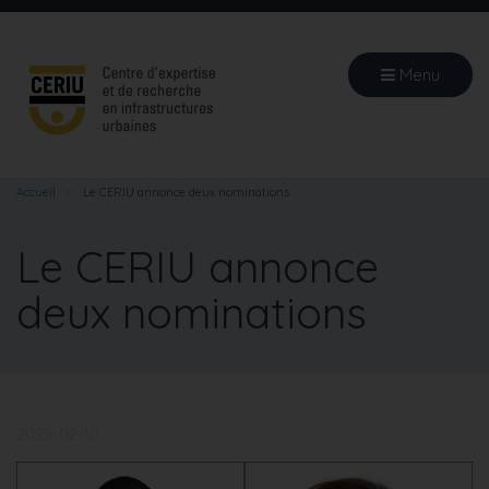
Aller
au
contenu
Menu
principal
Accueil
Le CERIU annonce deux nominations
Le CERIU annonce
deux nominations
2025-02-10