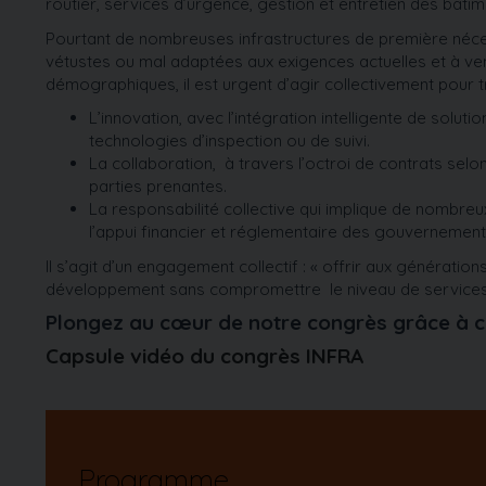
routier, services d’urgence, gestion et entretien des bâti
Pourtant de nombreuses infrastructures de première néce
vétustes ou mal adaptées aux exigences actuelles et à ven
démographiques, il est urgent d’agir collectivement pour t
L’innovation, avec l’intégration intelligente de solutio
technologies d’inspection ou de suivi.
La collaboration, à travers l’octroi de contrats selo
parties prenantes.
La responsabilité collective qui implique de nombreux
l’appui financier et réglementaire des gouvernemen
Il s’agit d’un engagement collectif : « offrir aux générati
développement sans compromettre le niveau de services
Plongez au cœur de notre congrès grâce à ce
Capsule vidéo du congrès INFRA
Programme