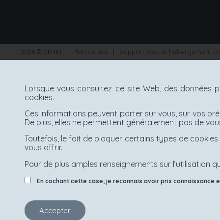
2026 © CERIU
|
Plan de site
|
Support web et hébergement p
Lorsque vous consultez ce site Web, des données pe
cookies.
Ces informations peuvent porter sur vous, sur vos pré
De plus, elles ne permettent généralement pas de vous
Toutefois, le fait de bloquer certains types de cooki
vous offrir.
Pour de plus amples renseignements sur l’utilisation qu
En cochant cette case, je reconnais avoir pris connaissance et 
Accepter