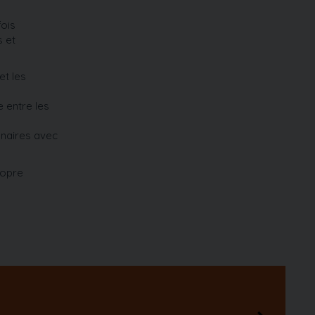
fois
s et
et les
e entre les
nnaires avec
ropre