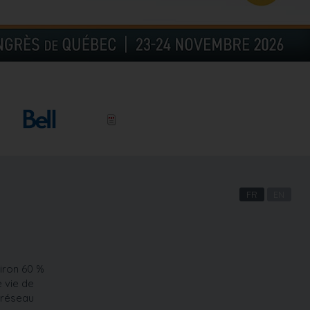
FR
EN
viron 60 %
e vie de
 réseau