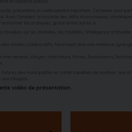
ments et espaces publics.
ssité
,
présentent un vieillissement important. Certaines sont par
ir. Avec l'ampleur croissante des défis économiques, climatique
ransformer les pratiques, grâce entre autres à :
ns fondées sur les données, les modèles, l’intelligence artificielle 
n des modes collaboratifs, favorisant ainsi une meilleure synergi
 intervenants, citoyen, chercheurs, firmes, fournisseurs, fonctio
ts.
ons futures des municipalités en santé capables de soutenir leur p
 aux citoyens
.
tte vidéo de présentation.