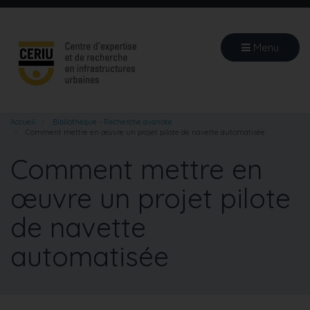
Aller
au
contenu
Menu
principal
Accueil
Bibliothèque - Recherche avancée
Comment mettre en œuvre un projet pilote de navette automatisée
Comment mettre en
œuvre un projet pilote
de navette
automatisée