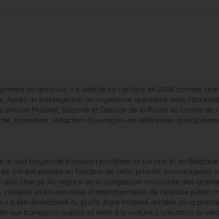
ement du territoire. Il a débuté sa carrière en 2004 comme cha
is. Après un passage par un organisme spécialisé dans l'accessib
 division Mobilité, Sécurité et Gestion de la Route du Centre de
erche, formation, rédaction d’ouvrages de références principalem
 le seul moyen de transport privilégié en Europe et en Belgique
ères ont été pensés en fonction de cette priorité, encourageant 
 en plus chargé. Au regard de la congestion croissante des grande
 citoyens et les principes d’aménagements de l’espace public on
re » a été abandonné au profit d'une mobilité durable où la priorit
 aux transports publics et enfin à la voiture. L'utilisation du vélo