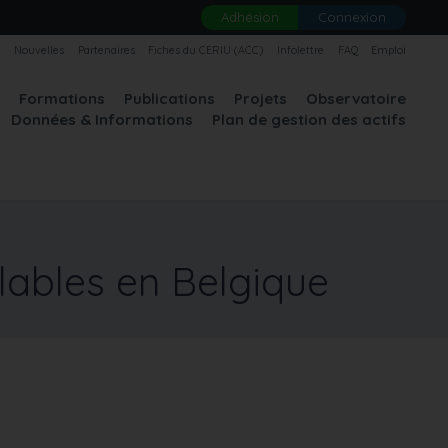
Adhésion
Connexion
U
Nouvelles
Partenaires
Fiches du CERIU (ACC)
Infolettre
FAQ
Emploi
A
Formations
Publications
Projets
Observatoire
Données & Informations
Plan de gestion des actifs
ables en Belgique