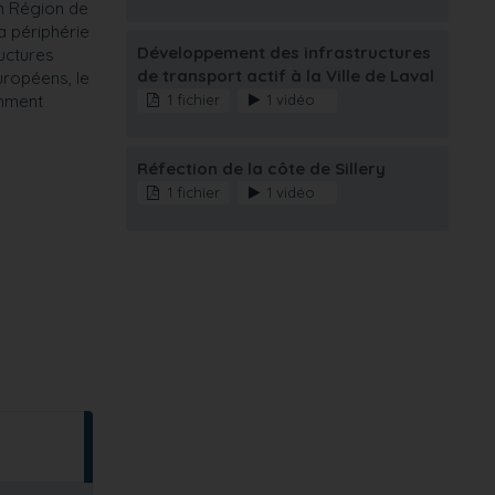
En Région de
a périphérie
Développement des infrastructures
uctures
de transport actif à la Ville de Laval
uropéens, le
1 fichier
1 vidéo
amment
Réfection de la côte de Sillery
1 fichier
1 vidéo