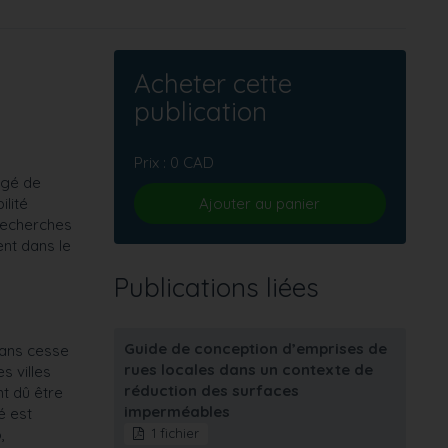
Acheter cette
publication
Prix : 0 CAD
rgé de
ilité
Ajouter au panier
 recherches
ent dans le
Publications liées
Guide de conception d’emprises de
sans cesse
rues locales dans un contexte de
s villes
réduction des surfaces
t dû être
imperméables
é est
,
1 fichier