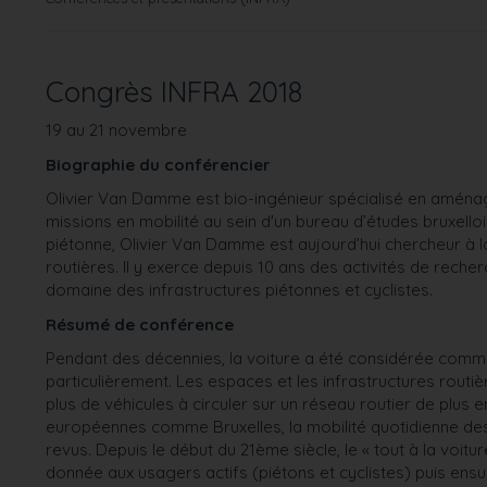
Congrès INFRA 2018
19 au 21 novembre
Biographie du conférencier
Olivier Van Damme est bio-ingénieur spécialisé en aménag
missions en mobilité au sein d'un bureau d’études bruxello
piétonne, Olivier Van Damme est aujourd’hui chercheur à la
routières. Il y exerce depuis 10 ans des activités de rech
domaine des infrastructures piétonnes et cyclistes.
Résumé de conférence
Pendant des décennies, la voiture a été considérée comme
particulièrement. Les espaces et les infrastructures routi
plus de véhicules à circuler sur un réseau routier de plus
européennes comme Bruxelles, la mobilité quotidienne des
revus. Depuis le début du 21ème siècle, le « tout à la voitu
donnée aux usagers actifs (piétons et cyclistes) puis ensuite