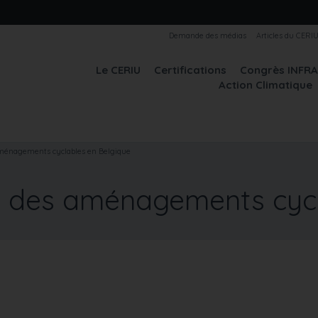
Demande des médias
Articles du CERI
Le CERIU
Certifications
Congrès INFR
Action Climatique
aménagements cyclables en Belgique
té des aménagements cycl