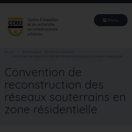
Aller
au
contenu
Menu
principal
Accueil
Bibliothèque - Recherche avancée
Convention de reconstruction des réseaux souterrains en zone résidentielle
Convention de
reconstruction des
réseaux souterrains en
zone résidentielle