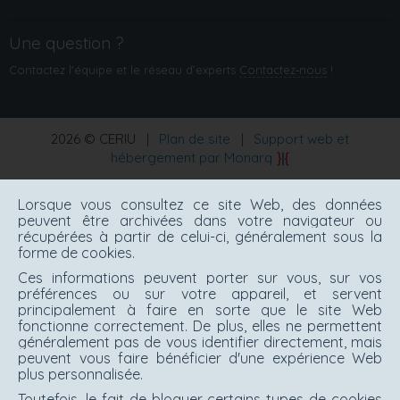
Une question ?
Contactez l'équipe et le réseau d’experts
Contactez‑nous
!
2026 © CERIU
|
Plan de site
|
Support web et
hébergement par Monarq
Lorsque vous consultez ce site Web, des données
peuvent être archivées dans votre navigateur ou
récupérées à partir de celui-ci, généralement sous la
forme de cookies.
Ces informations peuvent porter sur vous, sur vos
préférences ou sur votre appareil, et servent
principalement à faire en sorte que le site Web
fonctionne correctement. De plus, elles ne permettent
généralement pas de vous identifier directement, mais
peuvent vous faire bénéficier d'une expérience Web
plus personnalisée.
Toutefois, le fait de bloquer certains types de cookies