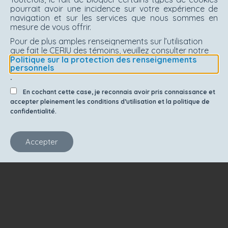
pourrait avoir une incidence sur votre expérience de
navigation et sur les services que nous sommes en
mesure de vous offrir.
Pour de plus amples renseignements sur l’utilisation
que fait le CERIU des témoins, veuillez consulter notre
Politique sur la protection des renseignements
personnels
.
En cochant cette case, je reconnais avoir pris connaissance et
accepter pleinement les conditions d’utilisation et la politique de
confidentialité.
Accepter