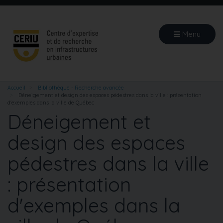
Aller
au
contenu
Menu
principal
Accueil
Bibliothèque - Recherche avancée
Déneigement et design des espaces pédestres dans la ville : présentation
d'exemples dans la ville de Québec
Déneigement et
design des espaces
pédestres dans la ville
: présentation
d'exemples dans la