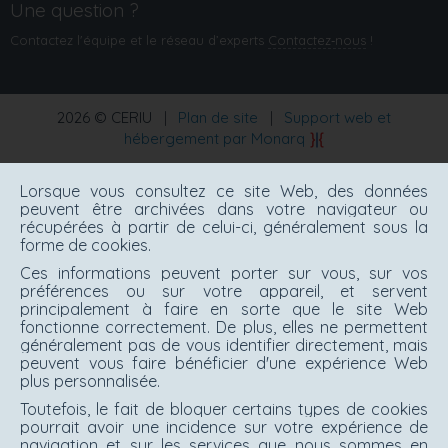
Une question ?
Contactez l'équipe et le réseau d’experts
Contactez‑nous
!
2026 © CERIU
|
Plan de site
|
Support web et
hébergement par Monarq
Lorsque vous consultez ce site Web, des données
peuvent être archivées dans votre navigateur ou
récupérées à partir de celui-ci, généralement sous la
forme de cookies.
Ces informations peuvent porter sur vous, sur vos
préférences ou sur votre appareil, et servent
principalement à faire en sorte que le site Web
fonctionne correctement. De plus, elles ne permettent
généralement pas de vous identifier directement, mais
peuvent vous faire bénéficier d'une expérience Web
plus personnalisée.
Toutefois, le fait de bloquer certains types de cookies
pourrait avoir une incidence sur votre expérience de
navigation et sur les services que nous sommes en