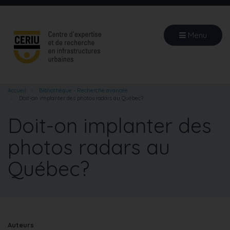
Aller
au
contenu
Menu
principal
Accueil
Bibliothèque - Recherche avancée
Doit-on implanter des photos radars au Québec?
Doit-on implanter des
photos radars au
Québec?
Auteurs