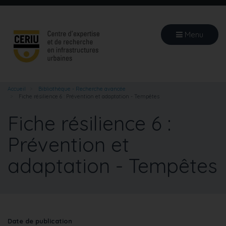
Aller
au
contenu
Menu
principal
Accueil
Bibliothèque - Recherche avancée
Fiche résilience 6 : Prévention et adaptation - Tempêtes
Fiche résilience 6 :
Prévention et
adaptation - Tempêtes
Date de publication