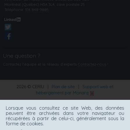
Montréal (Québec) H3A 3L4, case postale 25
Téléphone:
514 848-9885
Une question ?
Contactez l'équipe et le réseau d’experts
Contactez‑nous
!
2026 © CERIU
|
Plan de site
|
Support web et
hébergement par Monarq
Lorsque vous consultez ce site Web, des données
peuvent être archivées dans votre navigateur ou
récupérées à partir de celui-ci, généralement sous la
forme de cookies.