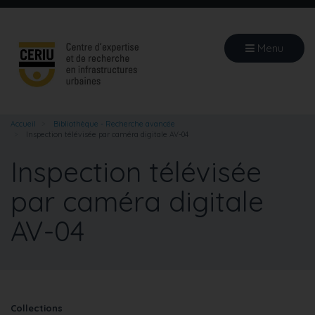
Aller
au
contenu
Menu
principal
Accueil
Bibliothèque - Recherche avancée
Inspection télévisée par caméra digitale AV-04
Inspection télévisée
par caméra digitale
AV-04
Collections