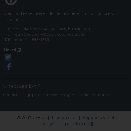
Centre d’expertise et de recherche en infrastructures
urbaines
999, boul. de Maisonneuve Ouest, bureau 1620
Montréal (Québec) H3A 3L4, case postale 25
Téléphone:
514 848-9885
Une question ?
Contactez l'équipe et le réseau d’experts
Contactez‑nous
!
2026 © CERIU
|
Plan de site
|
Support web et
hébergement par Monarq