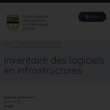
Aller
au
contenu
Menu
principal
Accueil
Bibliothèque - Recherche avancée
Inventaire des logiciels en infrastructures
Inventaire des logiciels
en infrastructures
Date de publication
2025-04-24
Auteur