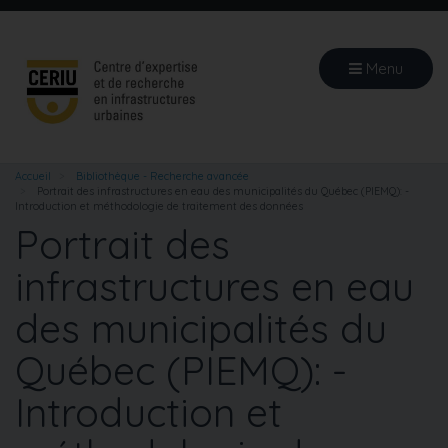
Aller
au
contenu
Menu
principal
Accueil
Bibliothèque - Recherche avancée
Portrait des infrastructures en eau des municipalités du Québec (PIEMQ): -
Introduction et méthodologie de traitement des données
Portrait des
infrastructures en eau
des municipalités du
Québec (PIEMQ): -
Introduction et