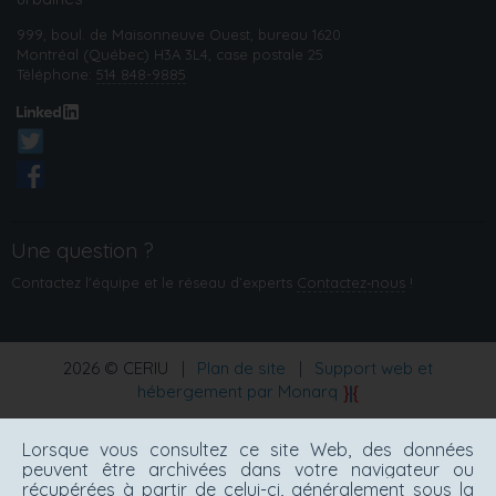
999, boul. de Maisonneuve Ouest, bureau 1620
Montréal (Québec) H3A 3L4, case postale 25
Téléphone:
514 848-9885
Une question ?
Contactez l'équipe et le réseau d’experts
Contactez‑nous
!
2026 © CERIU
|
Plan de site
|
Support web et
hébergement par Monarq
Lorsque vous consultez ce site Web, des données
peuvent être archivées dans votre navigateur ou
récupérées à partir de celui-ci, généralement sous la