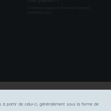
Une question ?
Contactez l'équipe et le réseau d’experts
Contactez‑nous
!
à partir de celui-ci, généralement sous la forme de