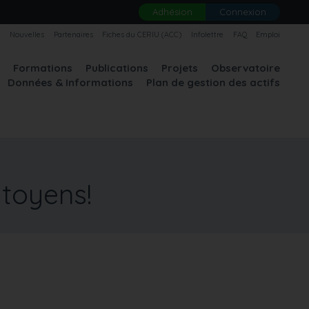
Adhésion
Connexion
U
Nouvelles
Partenaires
Fiches du CERIU (ACC)
Infolettre
FAQ
Emploi
A
Formations
Publications
Projets
Observatoire
Données & Informations
Plan de gestion des actifs
toyens!