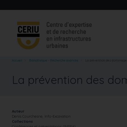
Aller
au
contenu
principal
Accueil
Bibliothèque - Recherche avancée
La prévention des dommages 
La prévention des do
Auteur
Denis Courchesne, Info-Excavation
Collections
Conférences et présentations (INFRA)