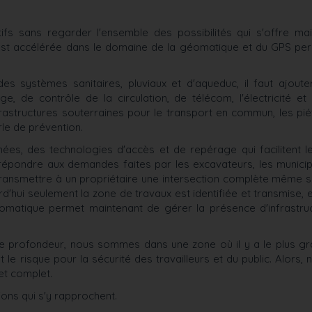
fs sans regarder l'ensemble des possibilités qui s'offre ma
'est accélérée dans le domaine de la géomatique et du GPS pe
des systèmes sanitaires, pluviaux et d'aqueduc, il faut ajoute
ge, de contrôle de la circulation, de télécom, l'électricité et
frastructures souterraines pour le transport en commun, les pié
arle de prévention.
es, des technologies d'accès et de repérage qui facilitent le
 répondre aux demandes faites par les excavateurs, les municipa
ansmettre à un propriétaire une intersection complète même si
rd'hui seulement la zone de travaux est identifiée et transmise,
géomatique permet maintenant de gérer la présence d'infrastru
de profondeur, nous sommes dans une zone où il y a le plus 
t le risque pour la sécurité des travailleurs et du public. Alors
et complet.
ions qui s'y rapprochent.