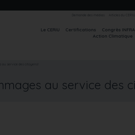
Demande des médias
Articles du CERI
Le CERIU
Certifications
Congrès INFR
Action Climatique
au service des citoyens!
mmages au service des ci