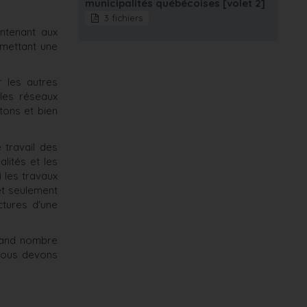
municipalités québécoises [volet 2]
3 fichiers
intenant aux
rmettant une
r les autres
 les réseaux
tons et bien
 travail des
lités et les
 les travaux
 et seulement
ctures d'une
grand nombre
, nous devons