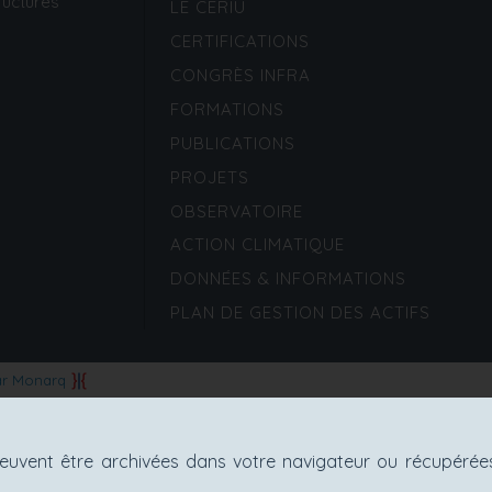
ructures
LE CERIU
CERTIFICATIONS
CONGRÈS INFRA
FORMATIONS
PUBLICATIONS
PROJETS
OBSERVATOIRE
ACTION CLIMATIQUE
DONNÉES & INFORMATIONS
PLAN DE GESTION DES ACTIFS
ar Monarq
uvent être archivées dans votre navigateur ou récupérées 