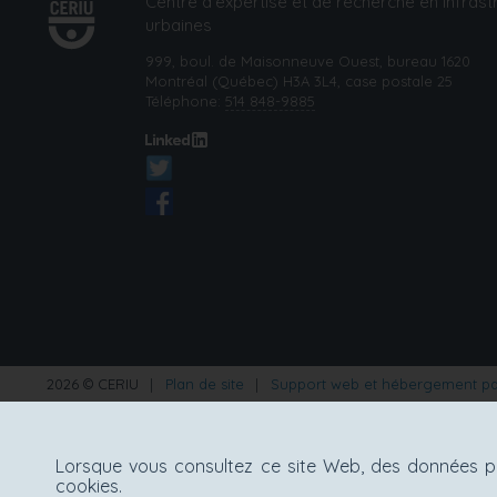
Centre d’expertise et de recherche en infrast
urbaines
999, boul. de Maisonneuve Ouest, bureau 1620
Montréal (Québec) H3A 3L4, case postale 25
Téléphone:
514 848-9885
2026 © CERIU
|
Plan de site
|
Support web et hébergement p
Lorsque vous consultez ce site Web, des données pe
cookies.