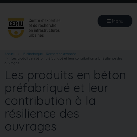
Aller
au
contenu
Menu
principal
Accueil
Bibliothèque - Recherche avancée
Les produits en béton préfabriqué et leur contribution à la résilience des
ouvrages
Les produits en béton
préfabriqué et leur
contribution à la
résilience des
ouvrages