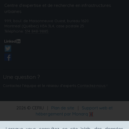
Centre d’expertise et de recherche en infrastructures
urbaines
999, boul. de Maisonneuve Ouest, bureau 1620
Montréal (Québec) H3A 3L4, case postale 25
Téléphone:
514 848-9885
Une question ?
Contactez l'équipe et le réseau d’experts
Contactez‑nous
!
2026 © CERIU
|
Plan de site
|
Support web et
hébergement par Monarq
Lorsque vous consultez ce site Web, des données