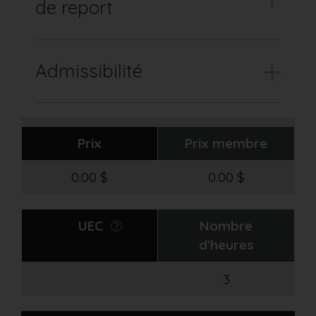
de report
Admissibilité
Prix
Prix membre
0.00 $
0.00 $
UEC
Nombre
d'heures
3