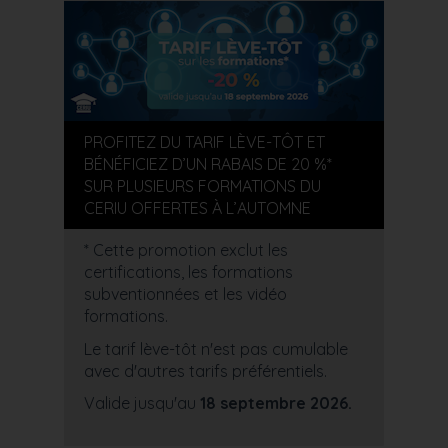
PROFITEZ DU TARIF LÈVE-TÔT ET
BÉNÉFICIEZ D’UN RABAIS DE 20 %*
SUR PLUSIEURS FORMATIONS DU
CERIU OFFERTES À L’AUTOMNE
* Cette promotion exclut les
certifications, les formations
subventionnées et les vidéo
formations.
Le tarif lève-tôt n'est pas cumulable
avec d'autres tarifs préférentiels.
Valide jusqu'au
18 septembre 2026.