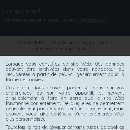
Une question ?
Contactez l'équipe et le réseau d’experts
Contactez‑nous
!
2026 © CERIU
|
Plan de site
|
Support web et
hébergement par Monarq
Lorsque vous consultez ce site Web, des données
peuvent être archivées dans votre navigateur ou
récupérées à partir de celui-ci, généralement sous la
forme de cookies.
Ces informations peuvent porter sur vous, sur vos
préférences ou sur votre appareil, et servent
principalement à faire en sorte que le site Web
fonctionne correctement. De plus, elles ne permettent
généralement pas de vous identifier directement, mais
peuvent vous faire bénéficier d'une expérience Web
plus personnalisée.
Toutefois, le fait de bloquer certains types de cookies