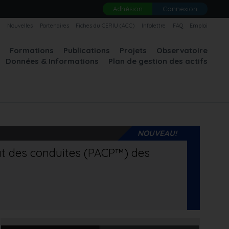
Adhésion
Connexion
U
Nouvelles
Partenaires
Fiches du CERIU (ACC)
Infolettre
FAQ
Emploi
A
Formations
Publications
Projets
Observatoire
Données & Informations
Plan de gestion des actifs
NOUVEAU!
tat des conduites (PACP™) des