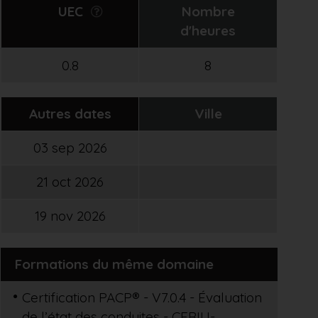
UEC
Nombre
d'heures
0.8
8
Autres dates
Ville
03 sep 2026
21 oct 2026
19 nov 2026
Formations du même domaine
Certification PACP® - V7.0.4 - Évaluation
de l’état des conduites - CERIU-