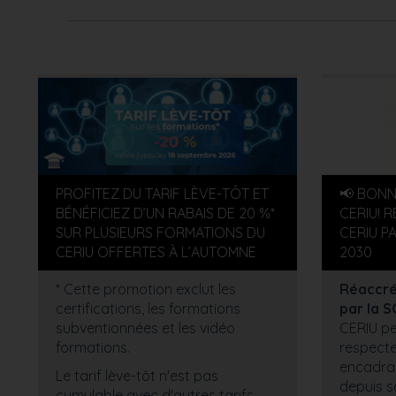
PROFITEZ DU TARIF LÈVE-TÔT ET
📢 BONN
BÉNÉFICIEZ D’UN RABAIS DE 20 %*
CERIU! 
SUR PLUSIEURS FORMATIONS DU
CERIU P
CERIU OFFERTES À L’AUTOMNE
2030
* Cette promotion exclut les
Réaccréd
certifications, les formations
par la 
subventionnées et les vidéo
CERIU pe
formations.
respecte
encadran
Le tarif lève-tôt n'est pas
depuis s
cumulable avec d'autres tarifs