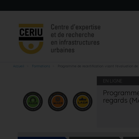
Aller
au
contenu
principal
Accueil
Formations
Programme de recertification visant l'évaluation d
EN LIGNE
Programme d
regards (M