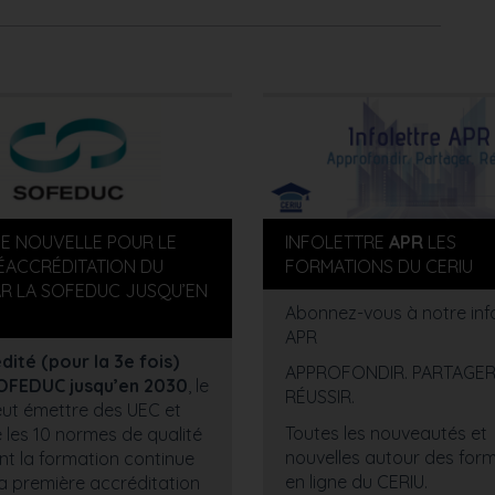
E NOUVELLE POUR LE
INFOLETTRE
APR
LES
RÉACCRÉDITATION DU
FORMATIONS DU CERIU
AR LA SOFEDUC JUSQU’EN
Abonnez-vous à notre info
APR
ité (pour la 3e fois)
APPROFONDIR. PARTAGER
SOFEDUC jusqu’en 2030
, le
RÉUSSIR.
ut émettre des UEC et
Toutes les nouveautés et
 les 10 normes de qualité
nouvelles autour des for
t la formation continue
en ligne du CERIU.
a première accréditation