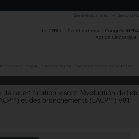
Demande des médias
Articles du CERI
Le CERIU
Certifications
Congrès INFR
Action Climatique
e l'état des conduites (PACP™) des regards (MACP™) et des branchements (LACP™) V8.1
e recertification visant l'évaluation de l'é
ACP™) et des branchements (LACP™) V8.1