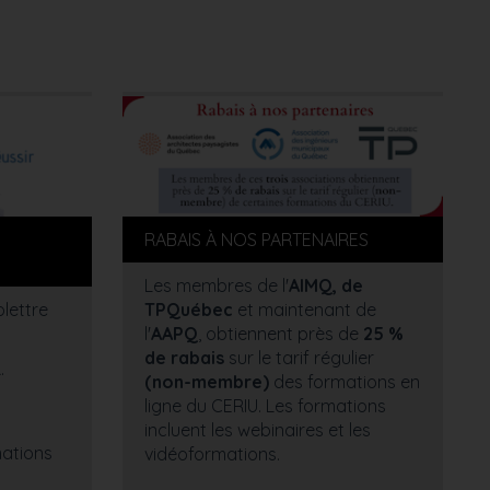
RABAIS À NOS PARTENAIRES
Les membres de l'
AIMQ, de
lettre
TPQuébec
et maintenant de
l'
AAPQ
, obtiennent près de
25 %
de rabais
sur le tarif régulier
.
(non-membre)
des formations en
ligne du CERIU. Les formations
incluent les webinaires et les
mations
vidéoformations.