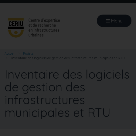
Aller
au
contenu
Menu
principal
Accueil
Projets
Inventaire des logiciels de gestion des infrastructures municipales et RTU
Inventaire des logiciels
de gestion des
infrastructures
municipales et RTU