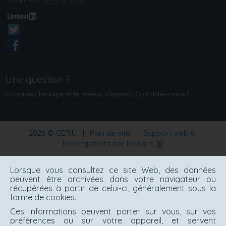
Une question ?
Contactez l'équipe et le réseau d’experts
Contactez‑nous
!
2026 © CERIU
|
Plan de site
|
Support web et
hébergement par Monarq
Lorsque vous consultez ce site Web, des données
peuvent être archivées dans votre navigateur ou
récupérées à partir de celui-ci, généralement sous la
forme de cookies.
Ces informations peuvent porter sur vous, sur vos
préférences ou sur votre appareil, et servent