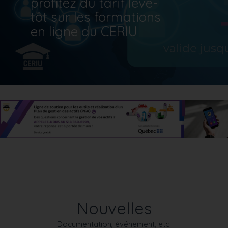
profitez du tarif lève-
tôt sur les formations
en ligne du CERIU
AquaPipe® : des essais confirment la stabilité de ses propriétés
mécaniques après 15 anshttps://ceriu.qc.ca/system/files/2026-
08/Fiche-CC-%231-2026-COREAQUA-projet-
Aquapipe.pdfhttps://ceriu-prod.s3.ca-central-
1.amazonaws.com/public/styles/slideshow/public/2026-
08/CERIU_Fiche_Banniere_Aquapipe_2026-
08_Carrousel_1600x600-V2.jpg?itok=iv2Gv5_vNouvelle
programmation Automne 2026 : profitez du tarif lève-tôt sur les
formations en ligne du
CERIUhttps://ceriu.qc.ca/article/nouvelle-programmation-
automne-2026-profitez-du-tarif-leve-tot-formations-ligne-du-
Nouvelles
ceriuhttps://ceriu-prod.s3.ca-central-
1.amazonaws.com/public/styles/slideshow/public/2026-
Documentation, événement, etc!