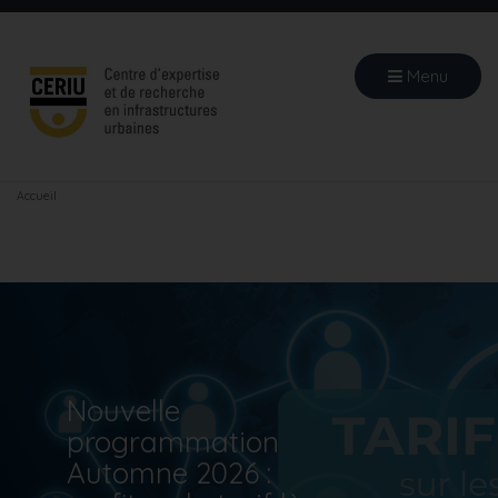
Aller
au
contenu
Menu
principal
Accueil
Nouvelle
programmation
Automne 2026 :