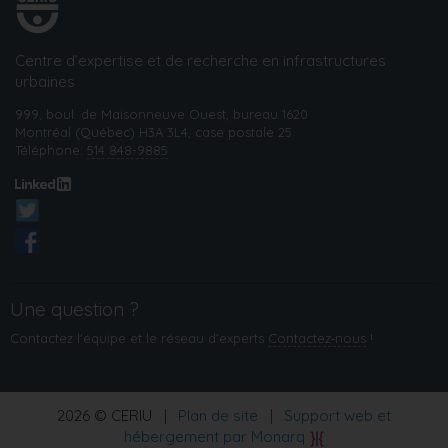
Centre d’expertise et de recherche en infrastructures
urbaines
999, boul. de Maisonneuve Ouest, bureau 1620
Montréal (Québec) H3A 3L4, case postale 25
Téléphone:
514 848-9885
Une question ?
Contactez l'équipe et le réseau d’experts
Contactez‑nous
!
2026 © CERIU
|
Plan de site
|
Support web et
hébergement par Monarq