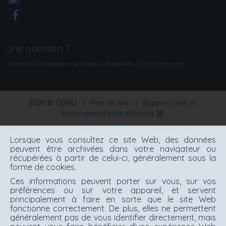
Une question ?
Contactez l'équipe et le réseau d’experts
Contactez‑nous
!
2026 © CERIU
|
Plan de site
|
Support web et
hébergement par Monarq
Lorsque vous consultez ce site Web, des données
peuvent être archivées dans votre navigateur ou
récupérées à partir de celui-ci, généralement sous la
forme de cookies.
Ces informations peuvent porter sur vous, sur vos
préférences ou sur votre appareil, et servent
principalement à faire en sorte que le site Web
fonctionne correctement. De plus, elles ne permettent
généralement pas de vous identifier directement, mais