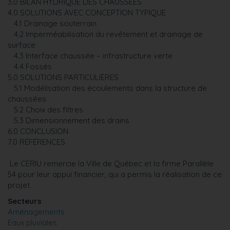
3.0 BILAN HYDRIQUE DES CHAUSSÉES
4.0 SOLUTIONS AVEC CONCEPTION TYPIQUE
4.1 Drainage souterrain
4.2 Imperméabilisation du revêtement et drainage de
surface
4.3 Interface chaussée – infrastructure verte
4.4 Fossés
5.0 SOLUTIONS PARTICULIÈRES
5.1 Modélisation des écoulements dans la structure de
chaussées
5.2 Choix des filtres
5.3 Dimensionnement des drains
6.0 CONCLUSION
7.0 RÉFÉRENCES
Le CERIU remercie la Ville de Québec et la firme Parallèle
54 pour leur appui financier, qui a permis la réalisation de ce
projet.
Secteurs
Aménagements
Eaux pluviales