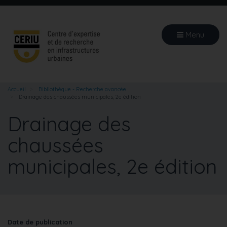
Aller
au
contenu
Menu
principal
Accueil
Bibliothèque - Recherche avancée
Drainage des chaussées municipales, 2e édition
Drainage des
chaussées
municipales, 2e édition
Date de publication