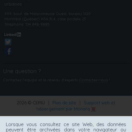
urbaines
999, boul. de Maisonneuve Ouest, bureau 1620
Montréal (Québec) H3A 3L4, case postale 25
Téléphone:
514 848-9885
Une question ?
Contactez l'équipe et le réseau d’experts
Contactez‑nous
!
2026 © CERIU
|
Plan de site
|
Support web et
hébergement par Monarq
Lorsque vous consultez ce site Web, des données
peuvent être archivées dans votre navigateur ou