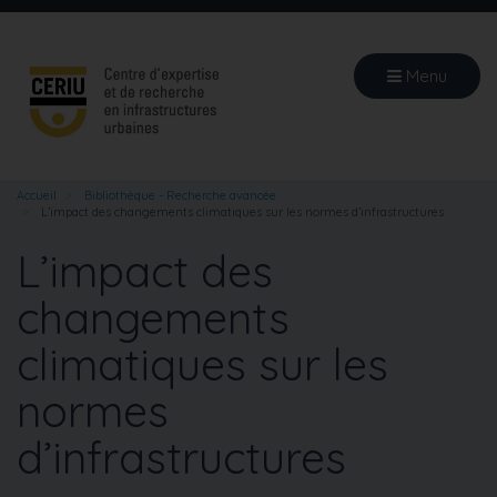
Aller
au
contenu
Menu
principal
Accueil
Bibliothèque - Recherche avancée
L’impact des changements climatiques sur les normes d’infrastructures
L’impact des
changements
climatiques sur les
normes
d’infrastructures