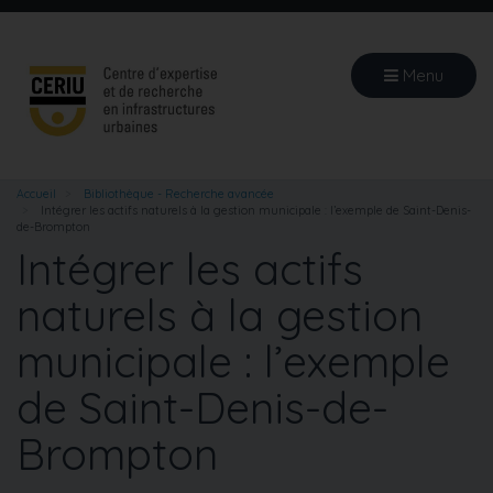
Aller
au
contenu
Menu
principal
Accueil
Bibliothèque - Recherche avancée
Intégrer les actifs naturels à la gestion municipale : l’exemple de Saint-Denis-
de-Brompton
Intégrer les actifs
naturels à la gestion
municipale : l’exemple
de Saint-Denis-de-
Brompton