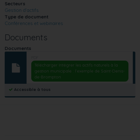
Secteurs
Gestion d'actifs
Type de document
Conférences et webinaires
Documents
Documents
PDF
Télécharger Intégrer les actifs naturels à la
gestion municipale : l’exemple de Saint-Denis-
de-Brompton
Accessible à tous