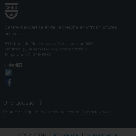
Centre d’expertise et de recherche en infrastructures
urbaines
999, boul. de Maisonneuve Ouest, bureau 1620
Montréal (Québec) H3A 3L4, case postale 25
Téléphone:
514 848-9885
Une question ?
Contactez l'équipe et le réseau d’experts
Contactez‑nous
!
2026 © CERIU
|
Plan de site
|
Support web et