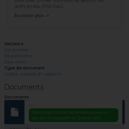
vous aider à créer votre plan de gestion des
actifs en eau (PGA-Eau).
En savoir plus →
Secteurs
Eau potable
Eaux pluviales
Eaux usées
Type de document
Guides, manuels et rapports
Documents
Documents
PDF
Télécharger Portrait des infrastructures en
eau des municipalités du Québec 2025