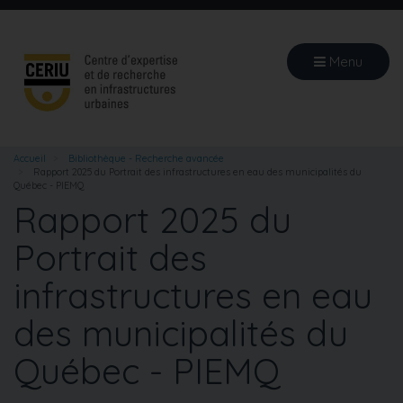
Aller
au
contenu
Menu
principal
Accueil
Bibliothèque - Recherche avancée
Rapport 2025 du Portrait des infrastructures en eau des municipalités du
Québec - PIEMQ
Rapport 2025 du
Portrait des
infrastructures en eau
des municipalités du
Québec - PIEMQ