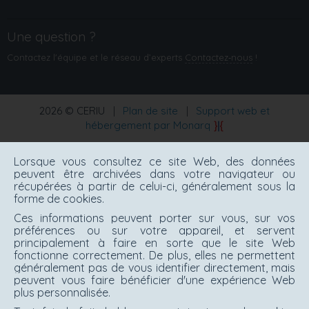
Une question ?
Contactez l'équipe et le réseau d’experts
Contactez‑nous
!
2026 © CERIU
|
Plan de site
|
Support web et
hébergement par Monarq
Lorsque vous consultez ce site Web, des données
peuvent être archivées dans votre navigateur ou
récupérées à partir de celui-ci, généralement sous la
forme de cookies.
Ces informations peuvent porter sur vous, sur vos
préférences ou sur votre appareil, et servent
principalement à faire en sorte que le site Web
fonctionne correctement. De plus, elles ne permettent
généralement pas de vous identifier directement, mais
peuvent vous faire bénéficier d'une expérience Web
plus personnalisée.