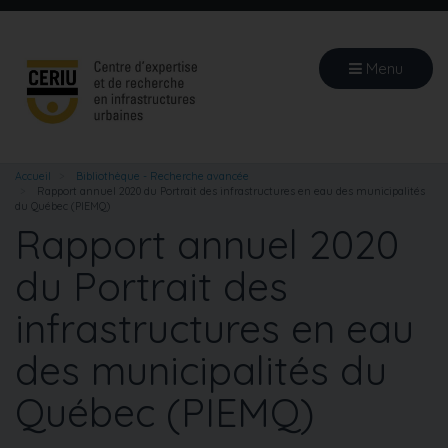
Aller
au
contenu
Menu
principal
Accueil
Bibliothèque - Recherche avancée
Rapport annuel 2020 du Portrait des infrastructures en eau des municipalités
du Québec (PIEMQ)
Rapport annuel 2020
du Portrait des
infrastructures en eau
des municipalités du
Québec (PIEMQ)