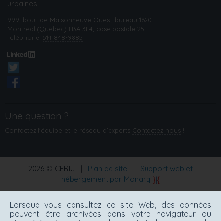
urbaines
999, boul. de Maisonneuve Ouest, bureau 1620
Montréal (Québec) H3A 3L4, case postale 25
Téléphone:
514 848-9885
Une question ?
Contactez l'équipe et le réseau d’experts
Contactez‑nous
!
2026 © CERIU
|
Plan de site
|
Support web et
hébergement par Monarq
Lorsque vous consultez ce site Web, des données
peuvent être archivées dans votre navigateur ou