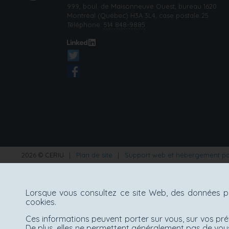
999, boul. de Maisonneuve Ouest, bureau 1620
Montréal (Québec) H3A 3L4, case postale 25
Téléphone:
514 848-9885
2026 © CERIU
|
Plan de site
|
Support web et hébergement p
Lorsque vous consultez ce site Web, des données pe
cookies.
Ces informations peuvent porter sur vous, sur vos pré
De plus, elles ne permettent généralement pas de vous