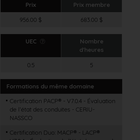
Prix
Prix membre
956.00 $
683.00 $
UEC
Nombre
d'heures
0.5
5
Formations du même domaine
Certification PACP® - V7.0.4 - Évaluation
de l’état des conduites - CERIU-
NASSCO
Certification Duo: MACP® - LACP®