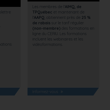
Les membres de l'
AIMQ, de
lettre
TPQuébec
et maintenant de
l'
AAPQ
, obtiennent près de
25 %
de rabais
sur le tarif régulier
.
(non-membre)
des formations en
ligne du CERIU. Les formations
incluent les webinaires et les
mations
vidéoformations.
Informez-vous