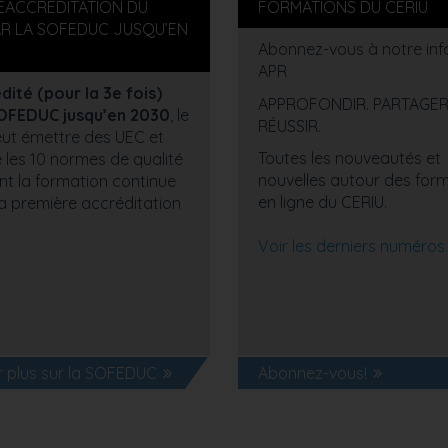
RÉACCRÉDITATION DU
FORMATIONS DU CERIU
AR LA SOFEDUC JUSQU’EN
Abonnez-vous à notre info
APR
ité (pour la 3e fois)
APPROFONDIR. PARTAGER
SOFEDUC jusqu’en 2030
, le
RÉUSSIR.
ut émettre des UEC et
Toutes les nouveautés et
 les 10 normes de qualité
nouvelles autour des for
t la formation continue
en ligne du CERIU.
a première accréditation
Voir les derniers numéros.
r plus sur la SOFEDUC
Abonnez-vous!