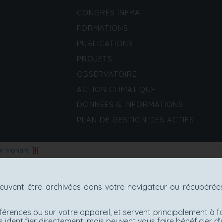
CONGRÈS INFRA
FORMATIONS
PUBLICATIONS
PROJETS
OBSERVATOIRE
ACTION CLIMATIQUE
DONNÉES & INFORMATIONS
PLAN DE GESTION DES ACTIFS
ar Monarq
uvent être archivées dans votre navigateur ou récupérées 
férences ou sur votre appareil, et servent principalement à f
 identifier directement, mais peuvent vous faire bénéficier 