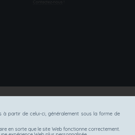
Contactez‑nous
!
à partir de celui-ci, généralement sous la forme de
aire en sorte que le site Web fonctionne correctement.
d'une expérience Web plus personnalisée.