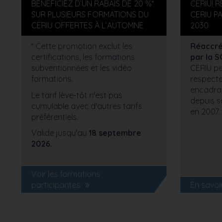
BÉNÉFICIEZ D’UN RABAIS DE 20 %*
CERIU! 
SUR PLUSIEURS FORMATIONS DU
CERIU P
CERIU OFFERTES À L’AUTOMNE
2030
* Cette promotion exclut les
Réaccréd
certifications, les formations
par la 
subventionnées et les vidéo
CERIU pe
formations.
respecte
encadran
Le tarif lève-tôt n'est pas
depuis s
cumulable avec d'autres tarifs
en 2007.
préférentiels.
Valide jusqu'au
18 septembre
2026.
Voir les formations
participantes
En savoi