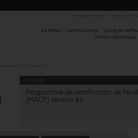
Demande des médias
Articles du CERI
Le CERIU
Certifications
Congrès INFR
Action Climatique
 des regards (MACP) version 8.0
EN LIGNE
Programme de certification de l'éval
(MACP) version 8.0