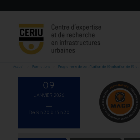
Aller
au
contenu
principal
Accueil
Formations
Programme de certification de l'évaluation de l’état
09
JANVIER 2026
De 8 h 30 à 13 h 30