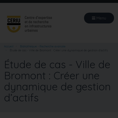
Aller
au
contenu
Menu
principal
Accueil
Bibliothèque - Recherche avancée
Étude de cas - Ville de Bromont : Créer une dynamique de gestion d’actifs
Étude de cas - Ville de
Bromont : Créer une
dynamique de gestion
d’actifs