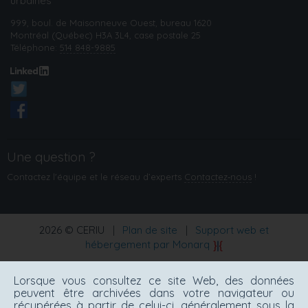
urbaines
999, boul. de Maisonneuve Ouest, bureau 1620
Montréal (Québec) H3A 3L4, case postale 25
Téléphone:
514 848-9885
Une question ?
Contactez l'équipe et le réseau d’experts
Contactez‑nous
!
2026 © CERIU
|
Plan de site
|
Support web et
hébergement par Monarq
Lorsque vous consultez ce site Web, des données
peuvent être archivées dans votre navigateur ou
récupérées à partir de celui-ci, généralement sous la